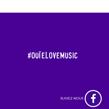
#OuïeLoveMusic