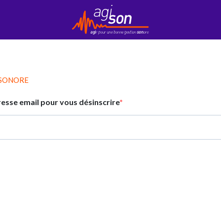
Contact
EduKson
Mobily’Son
Newsletter
 SONORE
resse email pour vous désinscrire