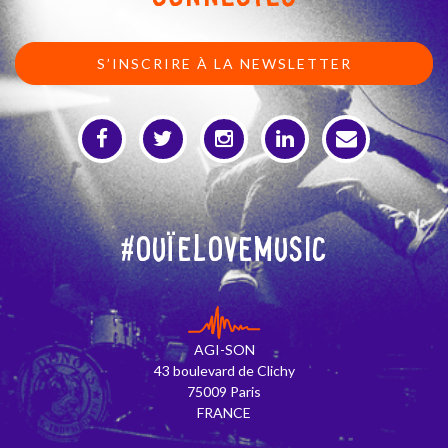
S’INSCRIRE À LA NEWSLETTER
#OuïeLoveMusic
AGI-SON
43 boulevard de Clichy
75009 Paris
FRANCE