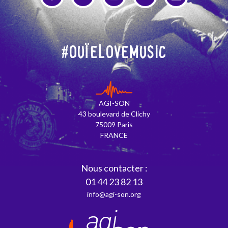
#OuïeLoveMusic
AGI-SON
43 boulevard de Clichy
75009 Paris
FRANCE
Nous contacter :
01 44 23 82 13
info@agi-son.org