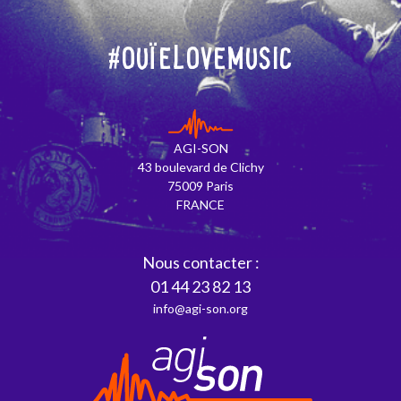
#OuïeLoveMusic
AGI-SON
43 boulevard de Clichy
75009 Paris
FRANCE
Nous contacter :
01 44 23 82 13
info@agi-son.org