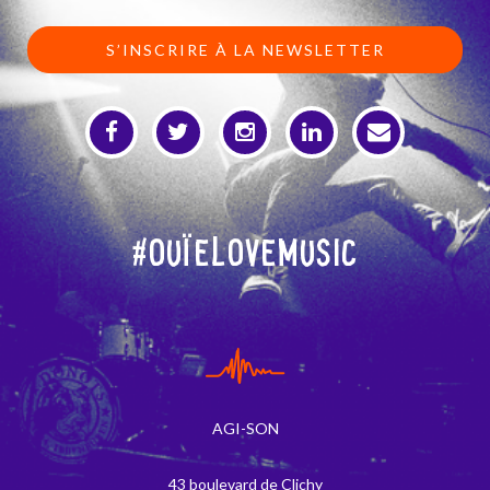
S’INSCRIRE À LA NEWSLETTER
#OuïeLoveMusic
AGI-SON
43 boulevard de Clichy