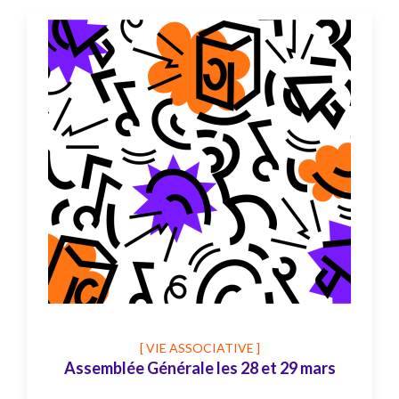
[ VIE ASSOCIATIVE ]
Assemblée Générale les 28 et 29 mars