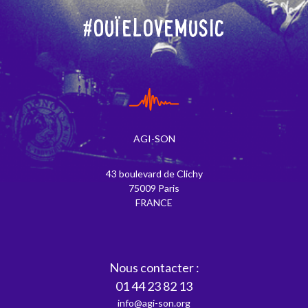
#OuïeLoveMusic
AGI-SON
43 boulevard de Clichy
75009 Paris
FRANCE
Nous contacter :
01 44 23 82 13
info@agi-son.org