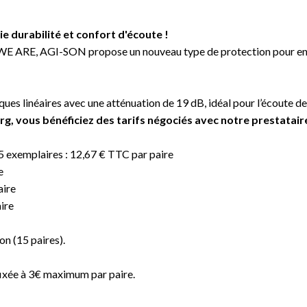
ie durabilité et confort d'écoute !
E ARE, AGI-SON propose un nouveau type de protection pour enco
ques linéaires avec une atténuation de 19 dB, idéal pour l’écoute d
rg, vous bénéficiez des tarifs négociés avec notre prestataire
15 exemplaires : 12,67 € TTC par paire
e
aire
ire
on (15 paires).
ixée à 3€ maximum par paire.