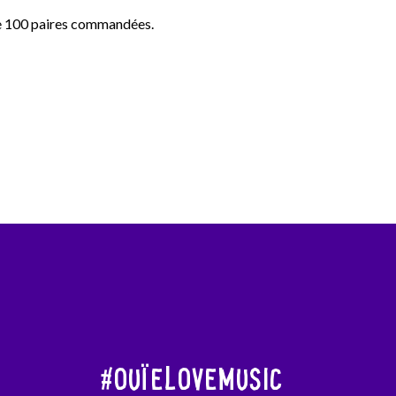
r de 100 paires commandées.
#OuïeLoveMusic