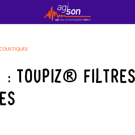
Contact
EduKson
Mobily’Son
Newsletter
ACOUSTIQUES
 : TOUPIZ® FILTRE
ES