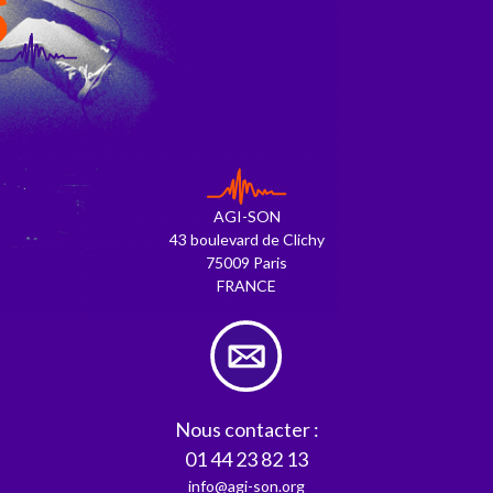
S
AGI-SON
43 boulevard de Clichy
75009 Paris
FRANCE
Nous contacter :
01 44 23 82 13
info@agi-son.org