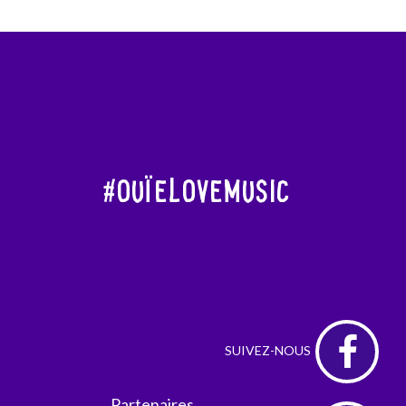
#OuïeLoveMusic
Partenaires