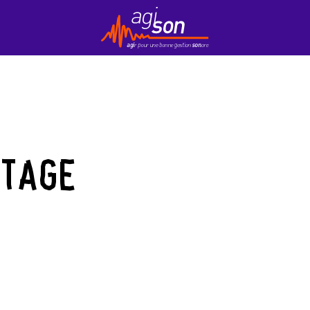
Contact
EduKson
Mobily’Son
Newsletter
STAGE