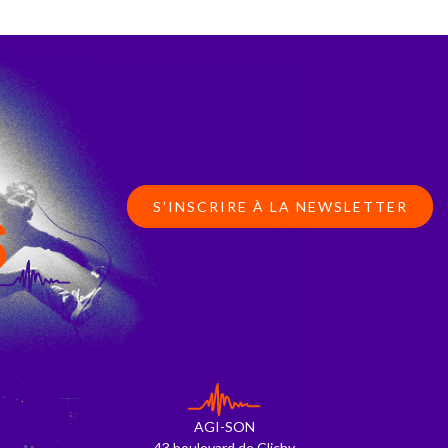
S’INSCRIRE À LA NEWSLETTER
S
AGI-SON
43 boulevard de Clichy