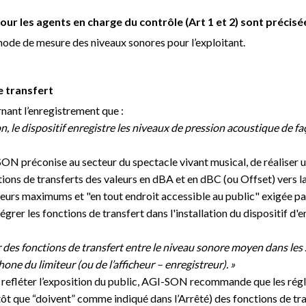
ur les agents en charge du contrôle (Art 1 et 2) sont précisé
hode de mesure des niveaux sonores pour l’exploitant.
e transfert
ernant l’enregistrement que :
on, le dispositif enregistre les niveaux de pression acoustique
de fa
SON préconise au secteur du spectacle vivant musical, de réaliser
tions de transferts des valeurs en dBA et en dBC (ou Offset) vers l
aleurs maximums et "en tout endroit accessible au public" exigée par
tégrer les fonctions de transfert dans l'installation du dispositif d
des fonctions de transfert entre le niveau sonore moyen dans les z
ne du limiteur (ou de l’afficheur – enregistreur). »
it refléter l’exposition du public, AGI-SON recommande que les rég
 que “doivent” comme indiqué dans l’Arrêté) des fonctions de tran