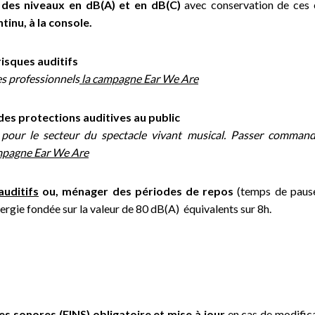
 des niveaux en dB(A) et en dB(C)
avec conservation de ces
tinu, à la console.
risques auditifs
s professionnels
la campagne Ear We Are
des protections auditives au public
 pour le secteur du spectacle vivant musical. Passer comman
mpagne Ear We Are
auditifs
ou, ménager des périodes de repos
(temps de pauses
nergie fondée sur la valeur de 80 dB(A) équivalents sur 8h.
s sonores (EINS) obligatoire et mise à jour
en cas de modific