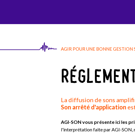
AGI-SON
AGIR POUR UNE BONNE GESTION
RÉGLEMEN
La diffusion de sons amplif
Son arrêté d'application
est
AGI-SON vous présente ici les pr
l'interprétation faite par AGI-SON,