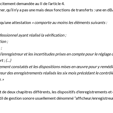
icitement demandée au II de l’article 4.
er, qu’il n’y a pas une mais deux fonctions de transferts : une en d
sé qu’une attestation
« comporte au moins les éléments suivants :
essionnel ayant réalisé la vérification ;
tion ;
 ;
l’enregistreur et les incertitudes prises en compte pour le réglage d
ert
; (…)
ment constatés et les dispositions mises en œuvre pour y remédier
reur
des enregistrements réalisés
les six mois
précédant le contrôle
. »
et de deux chapitres différents, les dispositifs d'enregistrements 
il de gestion sonore usuellement dénommé “afficheur/enregistreur