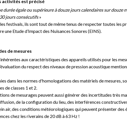
s activités est précisé
 une durée égale ou supérieure à douze jours calendaires sur douze 
 30 jours consécutifs
»
ut les festivals, ils sont tout de même tenus de respecter toutes les 
ire une Etude d’Impact des Nuisances Sonores (EINS).
udes de mesures
es inhérentes aux caractéristiques des appareils utilisés pour les mes
’évaluation du respect des niveaux de pression acoustique mentionné
nies dans les normes d'homologations des matériels de mesures, so
s de classes 1 et 2.
nditions de mesurages peuvent aussi générer des incertitudes très marq
fusion, de la configuration du lieu, des interférences constructive
lein air, des conditions météorologiques qui peuvent présenter des
nces chez les riverains de 20 dB à 63 Hz !