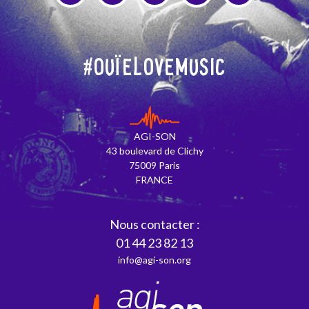
#OuïeLoveMusic
AGI-SON
43 boulevard de Clichy
75009 Paris
FRANCE
Nous contacter :
01 44 23 82 13
info@agi-son.org