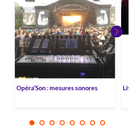
Opéra’Son : mesures sonores
Liv