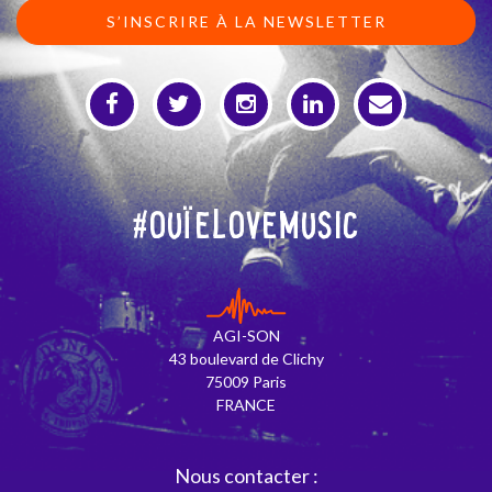
S’INSCRIRE À LA NEWSLETTER
#OuïeLoveMusic
AGI-SON
43 boulevard de Clichy
75009 Paris
FRANCE
Nous contacter :