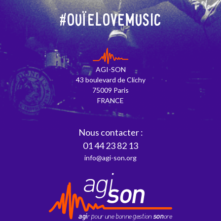
#OuïeLoveMusic
AGI-SON
43 boulevard de Clichy
75009 Paris
FRANCE
Nous contacter :
01 44 23 82 13
info@agi-son.org