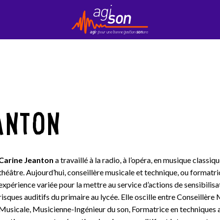
Contact
EduKson
Mobily’Son
Newsletter
ANTON
Carine Jeanton
a travaillé à la radio, à l’opéra, en musique class
théâtre. Aujourd’hui, conseillère musicale et technique, ou formatric
expérience variée pour la mettre au service d’actions de sensibilis
risques auditifs du primaire au lycée. Elle oscille entre Conseillère
Musicale, Musicienne-Ingénieur du son, Formatrice en techniques au