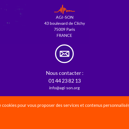
AGI-SON
43 boulevard de Clichy
75009 Paris
FRANCE
Nous contacter :
01 44 23 82 13
info@agi-son.org
e cookies pour vous proposer des services et contenus personnalisés, 
Mentions légales