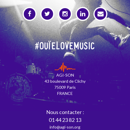
#OuïeLoveMusic
AGI-SON
43 boulevard de Clichy
75009 Paris
FRANCE
Nous contacter :
01 44 23 82 13
info@agi-son.org