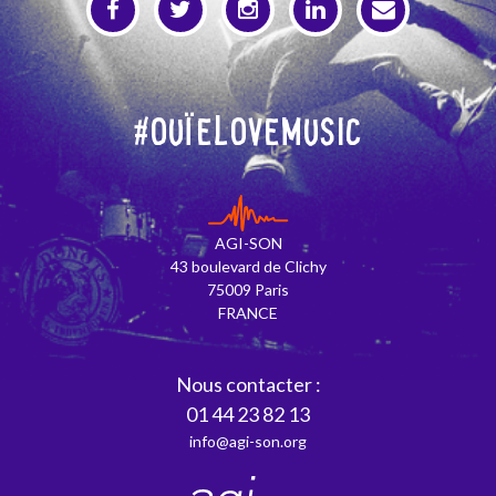
#OuïeLoveMusic
AGI-SON
43 boulevard de Clichy
75009 Paris
FRANCE
Nous contacter :
01 44 23 82 13
info@agi-son.org