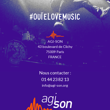
#OuïeLoveMusic
AGI-SON
43 boulevard de Clichy
75009 Paris
FRANCE
Nous contacter :
01 44 23 82 13
info@agi-son.org