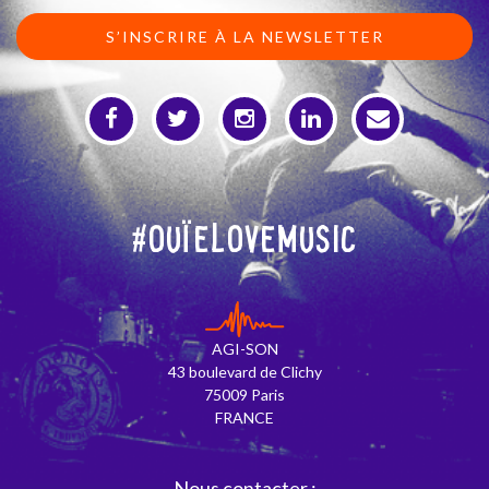
S’INSCRIRE À LA NEWSLETTER
#OuïeLoveMusic
AGI-SON
43 boulevard de Clichy
75009 Paris
FRANCE
Nous contacter :