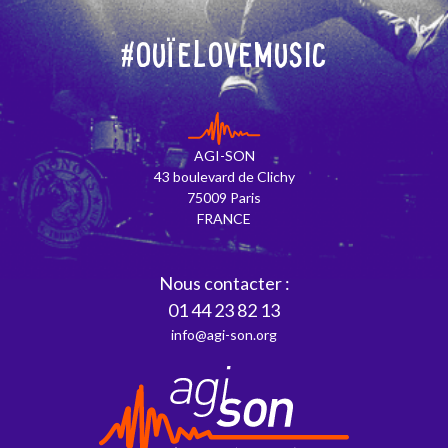
#OuïeLoveMusic
AGI-SON
43 boulevard de Clichy
75009 Paris
FRANCE
Nous contacter :
01 44 23 82 13
info@agi-son.org